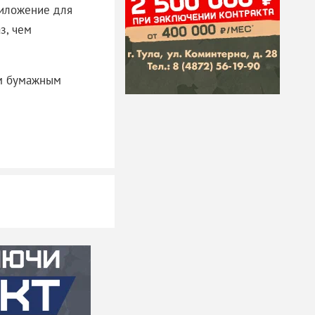
приложение для
з, чем
ым бумажным