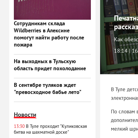
Печатн
Сотрудникам склада
рассказ
Wildberries в Алексине
помогут найти работу после
Как обез
пожара
18:14 | 1
На выходных в Тульскую
область придет похолодание
В сентябре туляков ждет
В Туле детс
"превосходное бабье лето"
электронна
По словам в
Новости
дополнител
13:30
В Туле проходит "Куликовская
мелкий шри
битва на шахматной доске"