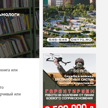
льмологи
СОЦРЕКЛАМА
 книга или
то
орчивый или