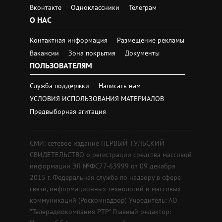
Вконтакте
Одноклассники
Телеграм
О НАС
Контактная информация
Размещение рекламы
Вакансии
Зона покрытия
Документы
ПОЛЬЗОВАТЕЛЯМ
Служба поддержки
Написать нам
УСЛОВИЯ ИСПОЛЬЗОВАНИЯ МАТЕРИАЛОВ
Предвыборная агитация
СМИ: сетевое издание ПЕРВЫЙ ТУЛЬСКИЙ
СВИДЕТЕЛЬСТВО о регистрации средства массовой
информации ЭЛ №ФС77-63999 от 09 декабря
2015 г. Федеральная служба по надзору в сфере
связи, информационных технологий и массовых
коммуникаций (Роскомнадзор) Учредитель: АО
"Телерадиокомпания РТР" Главный редактор: