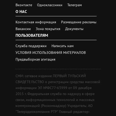
Вконтакте
Одноклассники
Телеграм
О НАС
Контактная информация
Размещение рекламы
Вакансии
Зона покрытия
Документы
ПОЛЬЗОВАТЕЛЯМ
Служба поддержки
Написать нам
УСЛОВИЯ ИСПОЛЬЗОВАНИЯ МАТЕРИАЛОВ
Предвыборная агитация
СМИ: сетевое издание ПЕРВЫЙ ТУЛЬСКИЙ
СВИДЕТЕЛЬСТВО о регистрации средства массовой
информации ЭЛ №ФС77-63999 от 09 декабря
2015 г. Федеральная служба по надзору в сфере
связи, информационных технологий и массовых
коммуникаций (Роскомнадзор) Учредитель: АО
"Телерадиокомпания РТР" Главный редактор: