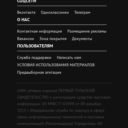
СОЦСЕТИ
Вконтакте
Одноклассники
Телеграм
О НАС
Контактная информация
Размещение рекламы
Вакансии
Зона покрытия
Документы
ПОЛЬЗОВАТЕЛЯМ
Служба поддержки
Написать нам
УСЛОВИЯ ИСПОЛЬЗОВАНИЯ МАТЕРИАЛОВ
Предвыборная агитация
СМИ: сетевое издание ПЕРВЫЙ ТУЛЬСКИЙ
СВИДЕТЕЛЬСТВО о регистрации средства массовой
информации ЭЛ №ФС77-63999 от 09 декабря
2015 г. Федеральная служба по надзору в сфере
связи, информационных технологий и массовых
коммуникаций (Роскомнадзор) Учредитель: АО