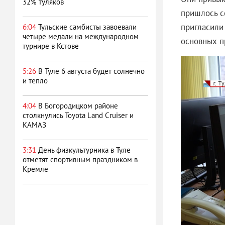
32% туляков
пришлось с
пригласили
6:04
Тульские самбисты завоевали
четыре медали на международном
основных п
турнире в Кстове
5:26
В Туле 6 августа будет солнечно
и тепло
4:04
В Богородицком районе
столкнулись Toyota Land Cruiser и
КАМАЗ
3:31
День физкультурника в Туле
отметят спортивным праздником в
Кремле