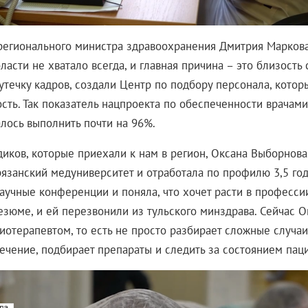
регионального министра здравоохранения Дмитрия Маркова
ласти не хватало всегда, и главная причина – это близость
утечку кадров, создали Центр по подбору персонала, котор
сть. Так показатель нацпроекта по обеспеченности врачами
алось выполнить почти на 96%.
диков, которые приехали к нам в регион, Оксана Выборнова
рязанский медуниверситет и отработала по профилю 3,5 го
аучные конференции и поняла, что хочет расти в профессии
езюме, и ей перезвонили из тульского минздрава. Сейчас О
отерапевтом, то есть не просто разбирает сложные случаи,
лечение, подбирает препараты и следить за состоянием пац