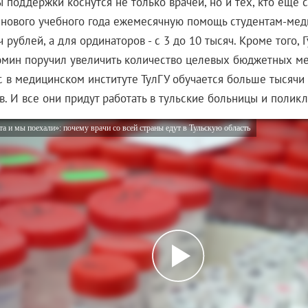
 поддержки коснутся не только врачей, но и тех, кто еще 
 с нового учебного года ежемесячную помощь студентам-мед
ч рублей, а для ординаторов - с 3 до 10 тысяч. Кроме того, 
мин поручил увеличить количество целевых бюджетных ме
с в медицинском институте ТулГУ обучается больше тысячи 
. И все они придут работать в тульские больницы и поликл
та и мы поехали»: почему врачи со всей страны едут в Тульскую область