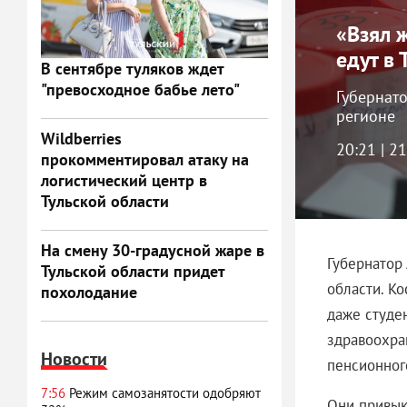
«Взял ж
едут в 
В сентябре туляков ждет
"превосходное бабье лето"
Губернат
регионе
Wildberries
20:21 | 2
прокомментировал атаку на
логистический центр в
Тульской области
На смену 30-градусной жаре в
Губернатор
Тульской области придет
области. Ко
похолодание
даже студе
здравоохран
Новости
пенсионног
7:56
Режим самозанятости одобряют
Они привык