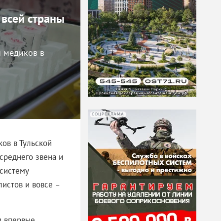
 всей страны
 медиков в
СОЦРЕКЛАМА
ов в Тульской
среднего звена и
 систему
листов и вовсе –
м впервые