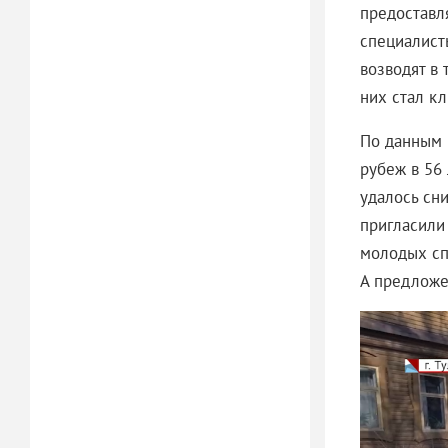
предоставл
специалист
возводят в
них стал к
По данным 
рубеж в 56 
удалось сни
пригласили
молодых сп
А предложе