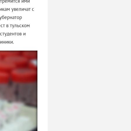
стремится ими
икам увеличат с
Губернатор
ст в тульском
студентов и
иники.