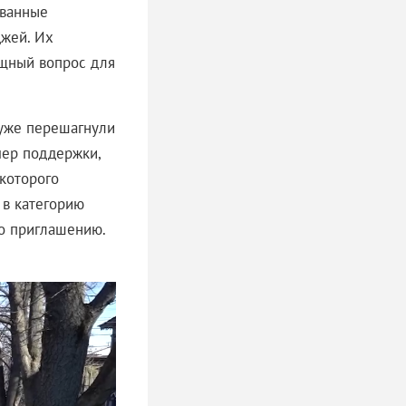
ованные
джей. Их
ищный вопрос для
 уже перешагнули
мер поддержки,
 которого
 в категорию
по приглашению.