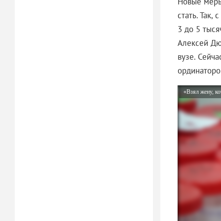
Новые меры
стать. Так,
3 до 5 тыся
Алексей Дю
вузе. Сейча
ординаторов
«Взял жену, ко