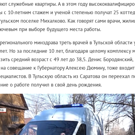
яют служебные квартиры. А в этом году высококвалифицир
ы с 10-летним стажем и ученой степенью получат 25 котте
 тульском поселке Михалково. Как говорят сами врачи, жил
лючевым при выборе будущего места работы.
регионального минздрава треть врачей в Тульской области
лет. Но за последние 10 лет, благодаря целому комплексу 
зить средний возраст с 49 лет до 38,5. Денис Бородянский,
 на совещание к Губернатору Алексею Дюмину, тоже входит
ециалистов. В Тульскую область из Саратова он переехал 
ние о работе получил в свой день рождения.