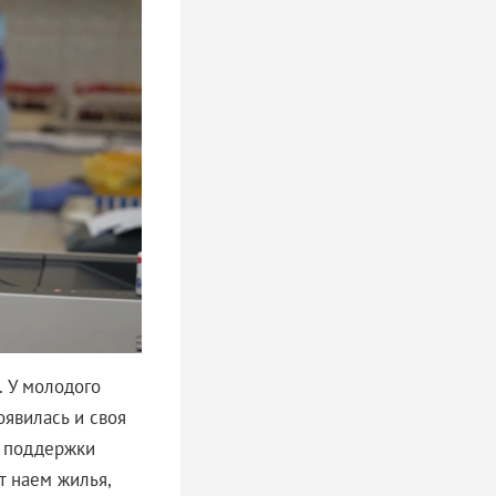
. У молодого
оявилась и своя
ы поддержки
т наем жилья,