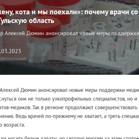
ену, кота и мы поехали»: почему врачи со
Тульскую область
ор Алексей Дюмин анонсировал новые меры поддержки
1.03.2023
 Алексей Дюмин анонсировал новые меры поддержки медик
снуться они не только узкопрофильных специалистов, но и 
нтов-медиков. Так в регионе продолжают совершенствовать
ения. Ведь врачей по-прежнему не хватает, а треть специа
о возраста.
ли носить белые халаты, но сегодня многим за этим столо