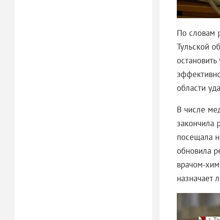
По словам 
Тульской об
остановить 
эффективно
области уд
В числе ме
закончила 
посещала н
обновила р
врачом-хими
назначает 