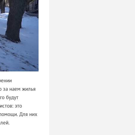
рении
ю за наем жилья
го будут
стов: это
 помощи. Для них
лей.