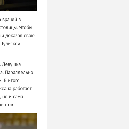
 врачей в
 столицы. Чтобы
ый доказал свою
 Тульской
. Девушка
да. Параллельно
. В итоге
ксана работает
 но и сама
иентов.