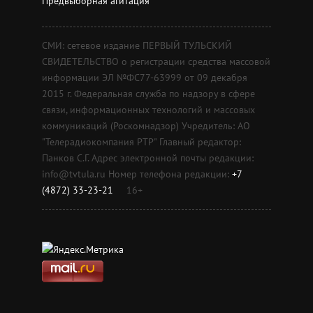
Предвыборная агитация
СМИ: сетевое издание ПЕРВЫЙ ТУЛЬСКИЙ
СВИДЕТЕЛЬСТВО о регистрации средства массовой
информации ЭЛ №ФС77-63999 от 09 декабря
2015 г. Федеральная служба по надзору в сфере
связи, информационных технологий и массовых
коммуникаций (Роскомнадзор) Учредитель: АО
"Телерадиокомпания РТР" Главный редактор:
Панков С.Г. Адрес электронной почты редакции:
info@tvtula.ru Номер телефона редакции:
+7
(4872) 33-23-21
16+