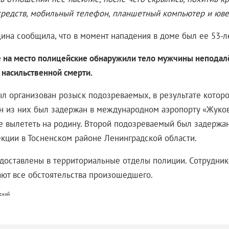
редств, мобильный телефон, планшетный компьютер и юве
ина сообщила, что в момент нападения в доме был ее 53-л
на место полицейские обнаружили тело мужчины неподалё
 насильственной смерти.
ыл организован розыск подозреваемых, в результате которо
н из них был задержан в международном аэропорту «Жуко
е вылететь на родину. Второй подозреваемый был задержа
екции в Тосненском районе Ленинградской области.
 доставлены в территориальные отделы полиции. Сотрудни
ают все обстоятельства произошедшего.
ский