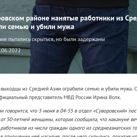
ровском районе нанятые работники из Ср
ли семью и убили мужа
ие пытались скрыться, но были задержаны
5.06.2022
 выходцы из Средней Азии ограбили семью и убили мужа. 
фициальный представитель МВД России Ирина Волк.
и говорится, что 5 июня в 04-55 в отдел «Суворовский» по
от 50-летней женщины, которая сообщила, что накануне ве
 работников из числа граждан одного из среднеазиатских г
в отношении неё насилие, после чего скрылись, похитив к