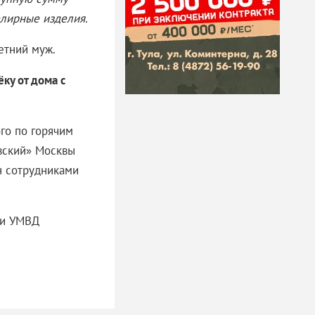
лирные изделия.
етний муж.
ку от дома с
го по горячим
вский» Москвы
н сотрудниками
ки УМВД