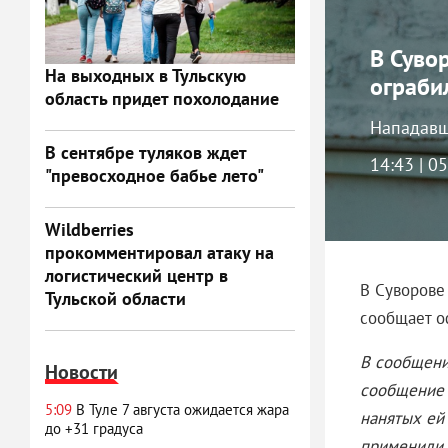
В Суво
На выходных в Тульскую
ограби
область придет похолодание
Нападавш
В сентябре туляков ждет
14:43 | 0
"превосходное бабье лето"
Wildberries
прокомментировал атаку на
логистический центр в
В Суворове
Тульской области
сообщает о
В сообщени
Новости
сообщение 
5:09
В Туле 7 августа ожидается жара
нанятых ей
до +31 градуса
применили 