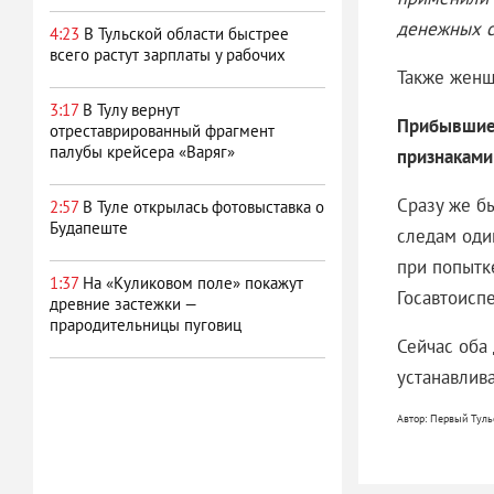
денежных с
4:23
В Тульской области быстрее
всего растут зарплаты у рабочих
Также женщ
3:17
В Тулу вернут
Прибывшие 
отреставрированный фрагмент
палубы крейсера «Варяг»
признаками
Сразу же б
2:57
В Туле открылась фотовыставка о
Будапеште
следам оди
при попытк
1:37
На «Куликовом поле» покажут
Госавтоисп
древние застежки —
прародительницы пуговиц
Сейчас оба
устанавлив
Автор: Первый Туль