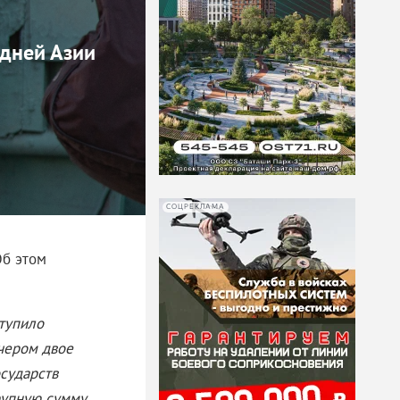
едней Азии
СОЦРЕКЛАМА
Об этом
ступило
чером двое
осударств
рупную сумму