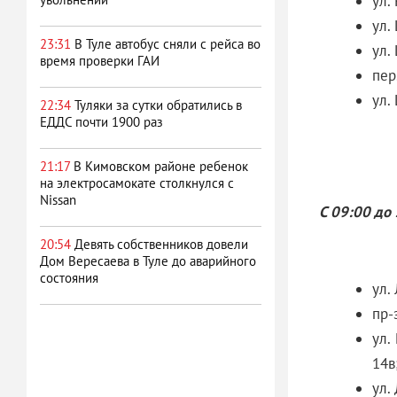
ул. 
ул.
23:31
В Туле автобус сняли с рейса во
ул.
время проверки ГАИ
пер
ул.
22:34
Туляки за сутки обратились в
ЕДДС почти 1900 раз
21:17
В Кимовском районе ребенок
на электросамокате столкнулся с
Nissan
С 09:00 до
20:54
Девять собственников довели
Дом Вересаева в Туле до аварийного
состояния
ул.
пр-
ул. 
14в
ул.