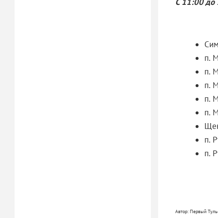
С 11:00 до
Сим
п. 
п. М
п. 
п. 
п. 
Щек
п. Р
п. 
Автор: Первый Тульс