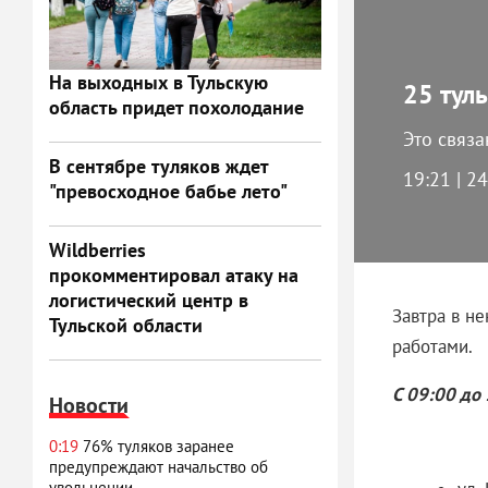
На выходных в Тульскую
25 туль
область придет похолодание
Это связ
В сентябре туляков ждет
19:21 | 2
"превосходное бабье лето"
Wildberries
прокомментировал атаку на
логистический центр в
Завтра в н
Тульской области
работами.
С 09:00 до 
Новости
0:19
76% туляков заранее
предупреждают начальство об
увольнении