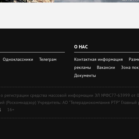
О НАС
Одноклассники
Телеграм
Контактная информация
Разм
рекламы
Вакансии
Зона по
Документы
регистрации средства массовой информации ЭЛ №ФС77-63999 от 09 д
 (Роскомнадзор) Учредитель: АО "Телерадиокомпания РТР" Главный ре
1
16+