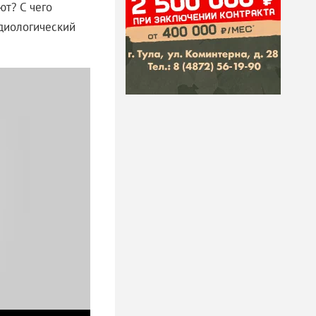
т? С чего
рдиологический