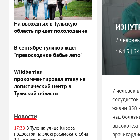
На выходных в Тульскую
ИЗНУТР
область придет похолодание
7 человек
В сентябре туляков ждет
16:15 | 2
"превосходное бабье лето"
Wildberries
прокомментировал атаку на
логистический центр в
7 человек в
Тульской области
сосудистой 
жизни 858 
Новости
над болезн
высокотехн
17:38
В Туле на улице Кирова
врачикарди
подросток на электросамокате сбил
12-летнюю девочку