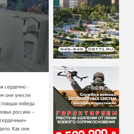
СОЦРЕКЛАМА
ни сердечно -
ом они унесли
астоящая победа
ровья россиян –
«сердечные»
дело. Как они