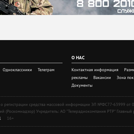
О НАС
Одноклассники
Телеграм
Контактная информация
Разм
рекламы
Вакансии
Зона по
Документы
регистрации средства массовой информации ЭЛ №ФС77-63999 от 09 д
 (Роскомнадзор) Учредитель: АО "Телерадиокомпания РТР" Главный ре
1
16+