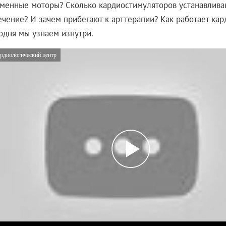
аменные моторы? Сколько кардиостимуляторов устанавливаю
ечение? И зачем прибегают к арттерапии? Как работает ка
годня мы узнаем изнутри.
диологический центр