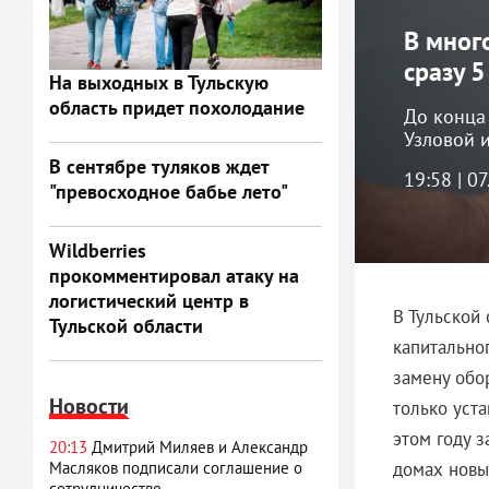
В мног
сразу 
На выходных в Тульскую
область придет похолодание
До конца 
Узловой 
В сентябре туляков ждет
19:58 | 0
"превосходное бабье лето"
Wildberries
прокомментировал атаку на
логистический центр в
В Тульской
Тульской области
капитально
замену обо
Новости
только уст
этом году з
20:13
Дмитрий Миляев и Александр
домах новы
Масляков подписали соглашение о
сотрудничестве