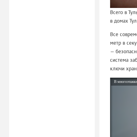
Всего в Тул
в домах Тул
Все соврем
метр в секу
— безопасн
система заб
ключи хран
В многоэтажке