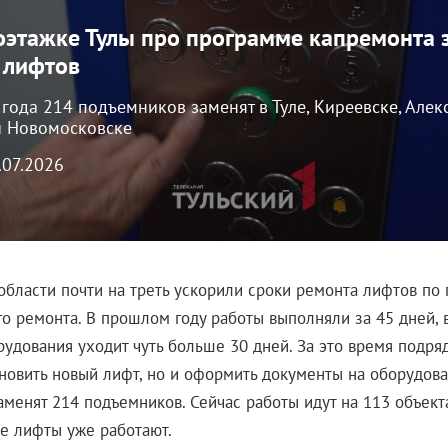
оэтажке Тулы про программе капремонта 
5 лифтов
года 214 подъемников заменят в Туле, Киреевске, Алек
и Новомосковске
7.07.2026
 области почти на треть ускорили сроки ремонта лифтов по
го ремонта. В прошлом году работы выполняли за 45 дней, 
рудования уходит чуть больше 30 дней. За это время подря
ановить новый лифт, но и оформить документы на оборудова
аменят 214 подъемников. Сейчас работы идут на 113 объект
е лифты уже работают.