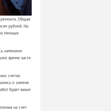
 ремонта. Общая
ысяч рублей. На
ло меньше
сь заменили
днее время часто
ных счетах.
мались о замене
работ будет выше
ления на счет