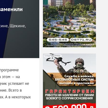
заменили
сине, Щекине,
СОЦРЕКЛАМА
 программе
в этом — на
дчик успевает не
ние. Всего в
ах. А в некоторых