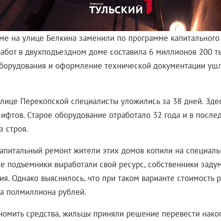
ме на улице Белкина заменили по программе капитального
работ в двухподъездном доме составила 6 миллионов 200 т
оборудования и оформление технической документации уш
улице Перекопской специалисты уложились за 38 дней. Зде
лифтов. Старое оборудование отработало 32 года и в после
з строя.
капитальный ремонт жители этих домов копили на специаль
ые подъемники выработали свой ресурс, собственники заду
ия. Однако выяснилось, что при таком варианте стоимость 
а полмиллиона рублей.
номить средства, жильцы приняли решение перевести накоп