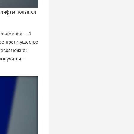
 лифты появятся
 движения — 1
ное преимущество
невозможно:
 получится —