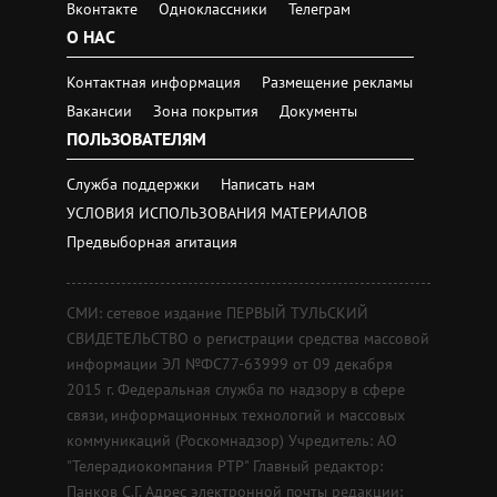
Вконтакте
Одноклассники
Телеграм
О НАС
Контактная информация
Размещение рекламы
Вакансии
Зона покрытия
Документы
ПОЛЬЗОВАТЕЛЯМ
Служба поддержки
Написать нам
УСЛОВИЯ ИСПОЛЬЗОВАНИЯ МАТЕРИАЛОВ
Предвыборная агитация
СМИ: сетевое издание ПЕРВЫЙ ТУЛЬСКИЙ
СВИДЕТЕЛЬСТВО о регистрации средства массовой
информации ЭЛ №ФС77-63999 от 09 декабря
2015 г. Федеральная служба по надзору в сфере
связи, информационных технологий и массовых
коммуникаций (Роскомнадзор) Учредитель: АО
"Телерадиокомпания РТР" Главный редактор:
Панков С.Г. Адрес электронной почты редакции: