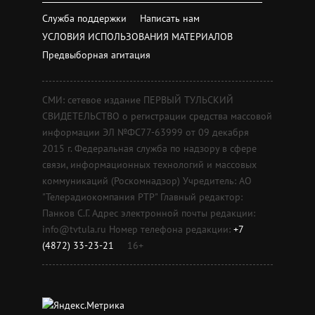
Служба поддержки
Написать нам
УСЛОВИЯ ИСПОЛЬЗОВАНИЯ МАТЕРИАЛОВ
Предвыборная агитация
СМИ: сетевое издание ПЕРВЫЙ ТУЛЬСКИЙ
СВИДЕТЕЛЬСТВО о регистрации средства массовой
информации ЭЛ №ФС77-63999 от 09 декабря
2015 г. Федеральная служба по надзору в сфере
связи, информационных технологий и массовых
коммуникаций (Роскомнадзор) Учредитель: АО
"Телерадиокомпания РТР" Главный редактор:
Панков С.Г. Адрес электронной почты редакции:
info@tvtula.ru Номер телефона редакции:
+7
(4872) 33-23-21
16+