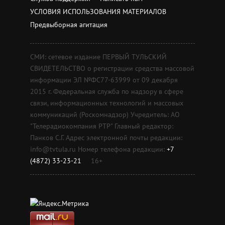
УСЛОВИЯ ИСПОЛЬЗОВАНИЯ МАТЕРИАЛОВ
Предвыборная агитация
СМИ: сетевое издание ПЕРВЫЙ ТУЛЬСКИЙ
СВИДЕТЕЛЬСТВО о регистрации средства массовой
информации ЭЛ №ФС77-63999 от 09 декабря
2015 г. Федеральная служба по надзору в сфере
связи, информационных технологий и массовых
коммуникаций (Роскомнадзор) Учредитель: АО
"Телерадиокомпания РТР" Главный редактор:
Панков С.Г. Адрес электронной почты редакции:
info@tvtula.ru Номер телефона редакции:
+7
(4872) 33-23-21
16+