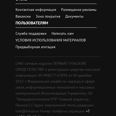
Контактная информация
Размещение рекламы
Вакансии
Зона покрытия
Документы
ПОЛЬЗОВАТЕЛЯМ
Служба поддержки
Написать нам
УСЛОВИЯ ИСПОЛЬЗОВАНИЯ МАТЕРИАЛОВ
Предвыборная агитация
СМИ: сетевое издание ПЕРВЫЙ ТУЛЬСКИЙ
СВИДЕТЕЛЬСТВО о регистрации средства массовой
информации ЭЛ №ФС77-63999 от 09 декабря
2015 г. Федеральная служба по надзору в сфере
связи, информационных технологий и массовых
коммуникаций (Роскомнадзор) Учредитель: АО
"Телерадиокомпания РТР" Главный редактор:
Панков С.Г. Адрес электронной почты редакции:
info@tvtula.ru Номер телефона редакции:
+7