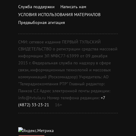
Служба поддержки
Написать нам
УСЛОВИЯ ИСПОЛЬЗОВАНИЯ МАТЕРИАЛОВ
Предвыборная агитация
СМИ: сетевое издание ПЕРВЫЙ ТУЛЬСКИЙ
СВИДЕТЕЛЬСТВО о регистрации средства массовой
информации ЭЛ №ФС77-63999 от 09 декабря
2015 г. Федеральная служба по надзору в сфере
связи, информационных технологий и массовых
коммуникаций (Роскомнадзор) Учредитель: АО
"Телерадиокомпания РТР" Главный редактор:
Панков С.Г. Адрес электронной почты редакции:
info@tvtula.ru Номер телефона редакции:
+7
(4872) 33-23-21
16+