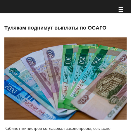
Перейти
☰
к
основному
содержанию
Тулякам поднимут выплаты по ОСАГО
Кабинет министров согласовал законопроект, согласно