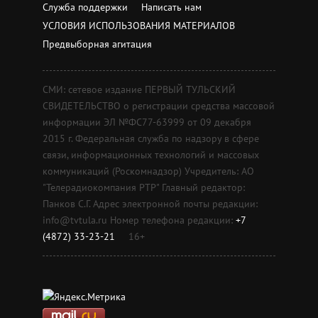
Служба поддержки
Написать нам
УСЛОВИЯ ИСПОЛЬЗОВАНИЯ МАТЕРИАЛОВ
Предвыборная агитация
СМИ: сетевое издание ПЕРВЫЙ ТУЛЬСКИЙ
СВИДЕТЕЛЬСТВО о регистрации средства массовой
информации ЭЛ №ФС77-63999 от 09 декабря
2015 г. Федеральная служба по надзору в сфере
связи, информационных технологий и массовых
коммуникаций (Роскомнадзор) Учредитель: АО
"Телерадиокомпания РТР" Главный редактор:
Панков С.Г. Адрес электронной почты редакции:
info@tvtula.ru Номер телефона редакции:
+7
(4872) 33-23-21
16+